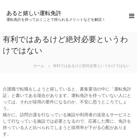
コ
ン
あると嬉しい運転免許
テ
運転免許を持っておくことで得られるメリットなどを解説！
ン
ツ
へ
有利ではあるけど絶対必要というわ
ス
キ
けではない
ッ
プ
ホーム
有利ではあるけど絶対必要というわけではない
介護職で転職をしようと探していると、募集要項の中に「運転免許
証」と書いてある場合があります。運転免許を持っていない人にと
っては、それが採用の要件になるのか、不安に思うところでしょ
う。
確かに、訪問介護を行なっている施設や利用者の送迎もサービスと
して行なっている施設では必要となるので、応募した際に、免許を
持っている人と比べられてしまうと採用率が下がる心配がありま
す。